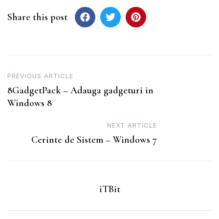
Share this post
Post
PREVIOUS ARTICLE
8GadgetPack – Adauga gadgeturi in
navigation
Windows 8
NEXT ARTICLE
Cerinte de Sistem – Windows 7
iTBit