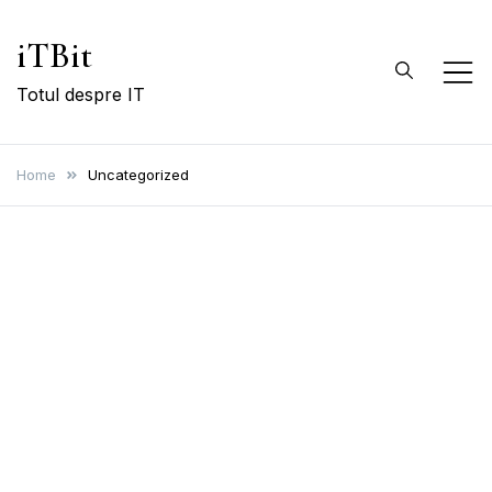
Skip
iTBit
to
content
Totul despre IT
Home
Uncategorized