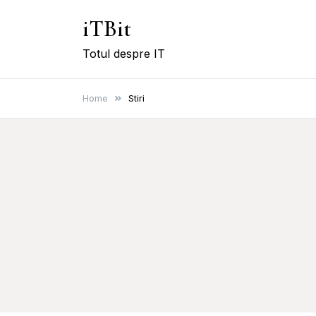
Skip
iTBit
to
content
Totul despre IT
Home
Stiri