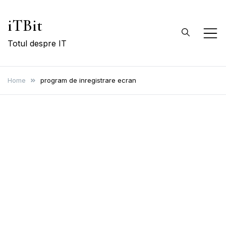
Skip
iTBit
to
content
Totul despre IT
Home
program de inregistrare ecran