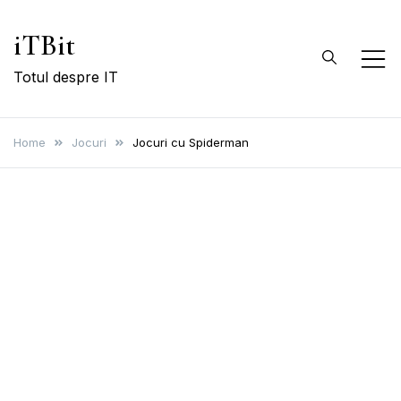
Skip
iTBit
to
content
Totul despre IT
Home
Jocuri
Jocuri cu Spiderman