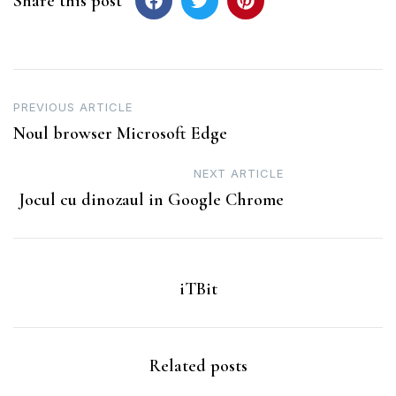
Share this post
Post
PREVIOUS ARTICLE
Noul browser Microsoft Edge
navigation
NEXT ARTICLE
Jocul cu dinozaul in Google Chrome
iTBit
Related posts